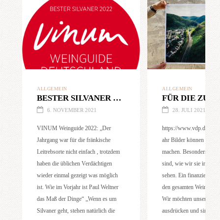
ALLGEMEIN
ALLGEMEIN
BESTER SILVANER Deutschlands : HOHELEITE SYLVANER 2020 VDP.GROSSE LAGE®
6. NOVEMBER 2021
28. JULI 2021
VINUM Weinguide 2022: „Der
https://www.vdp.de/de/der
Jahrgang war für die fränkische
ahr Bilder können fassu
Leitrebsorte nicht einfach , trotzdem
machen. Besonders wenn
haben die üblichen Verdächtigen
sind, wie wir sie in den
wieder einmal gezeigt was möglich
sehen. ­Ein finanzielles H
ist. Wie im Vorjahr ist Paul Weltner
den gesamten Weinbau an
das Maß der Dinge“ „Wenn es um
Wir möchten unser tiefe
Silvaner geht, stehen natürlich die
ausdrücken und sind in 