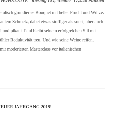
” HOHELEITE” Riesling GG, Weltner 17,5/20 Punkten
eralisch grundiertes Bouquet mit heller Frucht und Würze.
tem Schmelz, dabei etwas stoffiger als sonst, aber auch
 und pikant. Paul bleibt seinem erfolgreichen Stil mit
hler Reduktivität treu. Und wie seine Weine reifen,
 mir moderierten Masterclass vor italienischen
EUER JAHRGANG 2018!