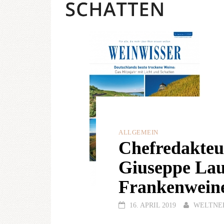
ALLGEMEIN
Chefredakt
Giuseppe Laur
Frankenwein
16. APRIL 2019
WELTNE