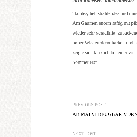
2018 Rödelseer Küchenmeister
“kühles, hell strahlendes und min
Am Gaumen enorm saftig mit pikan
wieder sehr geradlinig, zupackend
hoher Wiedererkennbarkeit und kü
zeigte sich kürzlich bei einer von
Sommeliers”
PREVIOUS POST
AB MAI VERFÜGBAR-VDP.N
NEXT POST