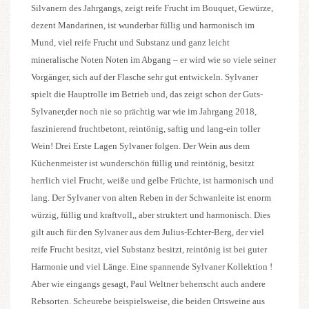
Silvanern des Jahrgangs, zeigt reife Frucht im Bouquet, Gewürze,
dezent Mandarinen, ist wunderbar füllig und harmonisch im
Mund, viel reife Frucht und Substanz und ganz leicht
mineralische Noten Noten im Abgang – er wird wie so viele seiner
Vorgänger, sich auf der Flasche sehr gut entwickeln. Sylvaner
spielt die Hauptrolle im Betrieb und, das zeigt schon der Guts-
Sylvaner,der noch nie so prächtig war wie im Jahrgang 2018,
faszinierend fruchtbetont, reintönig, saftig und lang-ein toller
Wein! Drei Erste Lagen Sylvaner folgen. Der Wein aus dem
Küchenmeister ist wunderschön füllig und reintönig, besitzt
herrlich viel Frucht, weiße und gelbe Früchte, ist harmonisch und
lang. Der Sylvaner von alten Reben in der Schwanleite ist enorm
würzig, füllig und kraftvoll,, aber struktert und harmonisch. Dies
gilt auch für den Sylvaner aus dem Julius-Echter-Berg, der viel
reife Frucht besitzt, viel Substanz besitzt, reintönig ist bei guter
Harmonie und viel Länge. Eine spannende Sylvaner Kollektion !
Aber wie eingangs gesagt, Paul Weltner beherrscht auch andere
Rebsorten. Scheurebe beispielsweise, die beiden Ortsweine aus