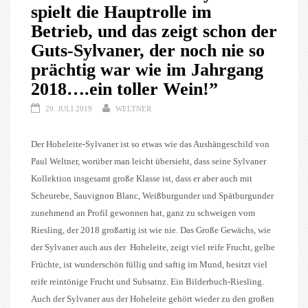
spielt die Hauptrolle im
Betrieb, und das zeigt schon der
Guts-Sylvaner, der noch nie so
prächtig war wie im Jahrgang
2018….ein toller Wein!”
29. JULI 2019
WELTNER
Der Hoheleite-Sylvaner ist so etwas wie das Aushängeschild von
Paul Weltner, worüber man leicht übersieht, dass seine Sylvaner
Kollektion insgesamt große Klasse ist, dass er aber auch mit
Scheurebe, Sauvignon Blanc, Weißburgunder und Spätburgunder
zunehmend an Profil gewonnen hat, ganz zu schweigen vom
Riesling, der 2018 großartig ist wie nie. Das Große Gewächs, wie
der Sylvaner auch aus der Hoheleite, zeigt viel reife Frucht, gelbe
Früchte, ist wunderschön füllig und saftig im Mund, besitzt viel
reife reintönige Frucht und Subsatnz. Ein Bilderbuch-Riesling.
Auch der Sylvaner aus der Hoheleite gehört wieder zu den großen