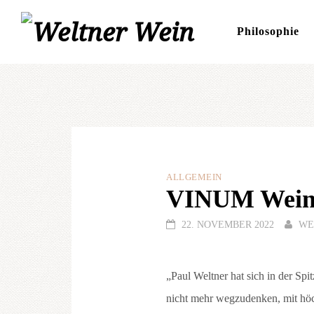
Skip
Philosophie
to
content
ALLGEMEIN
VINUM Weing
22. NOVEMBER 2022
WE
„Paul Weltner hat sich in der Spit
nicht mehr wegzudenken, mit höch