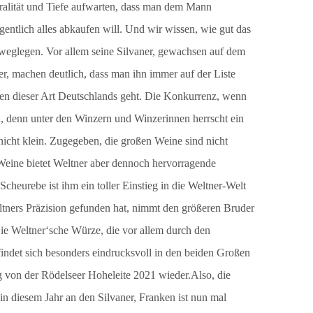
neralität und Tiefe aufwarten, dass man dem Mann
gentlich alles abkaufen will. Und wir wissen, wie gut das
 weglegen. Vor allem seine Silvaner, gewachsen auf dem
r, machen deutlich, dass man ihn immer auf der Liste
en dieser Art Deutschlands geht. Die Konkurrenz, wenn
, denn unter den Winzern und Winzerinnen herrscht ein
 nicht klein. Zugegeben, die großen Weine sind nicht
r Weine bietet Weltner aber dennoch hervorragende
cheurebe ist ihm ein toller Einstieg in die Weltner-Welt
ners Präzision gefunden hat, nimmt den größeren Bruder
ie Weltner‘sche Würze, die vor allem durch den
indet sich besonders eindrucksvoll in den beiden Großen
 von der Rödelseer Hoheleite 2021 wieder.Also, die
n diesem Jahr an den Silvaner, Franken ist nun mal