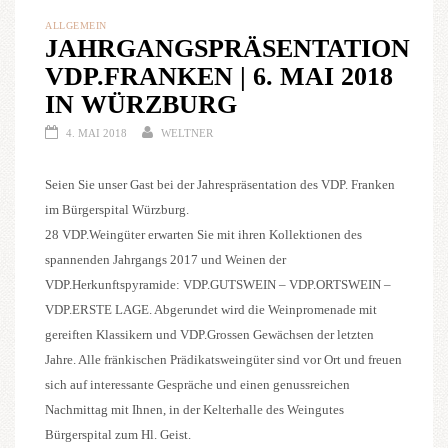
ALLGEMEIN
JAHRGANGSPRÄSENTATION
VDP.FRANKEN | 6. MAI 2018
IN WÜRZBURG
4. MAI 2018
WELTNER
Seien Sie unser Gast bei der Jahrespräsentation des VDP. Franken
im Bürgerspital Würzburg.
28 VDP.Weingüter erwarten Sie mit ihren Kollektionen des
spannenden Jahrgangs 2017 und Weinen der
VDP.Herkunftspyramide: VDP.GUTSWEIN – VDP.ORTSWEIN –
VDP.ERSTE LAGE. Abgerundet wird die Weinpromenade mit
gereiften Klassikern und VDP.Grossen Gewächsen der letzten
Jahre. Alle fränkischen Prädikatsweingüter sind vor Ort und freuen
sich auf interessante Gespräche und einen genussreichen
Nachmittag mit Ihnen, in der Kelterhalle des Weingutes
Bürgerspital zum Hl. Geist.