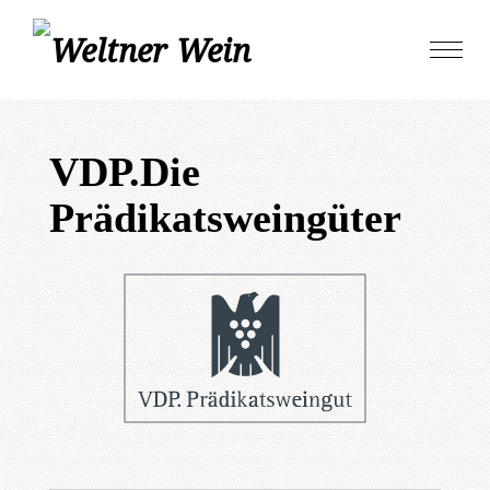
Skip
Toggle
to
naviga
content
VDP.Die
Prädikatsweingüter